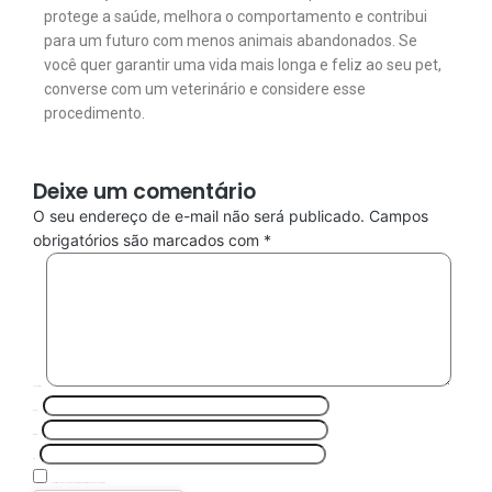
protege a saúde, melhora o comportamento e contribui
para um futuro com menos animais abandonados. Se
você quer garantir uma vida mais longa e feliz ao seu pet,
converse com um veterinário e considere esse
procedimento.
Deixe um comentário
O seu endereço de e-mail não será publicado.
Campos
obrigatórios são marcados com
*
Comentário
*
Nome
*
E-mail
*
Site
Salvar meus dados neste navegador para a próxima vez que eu comentar.