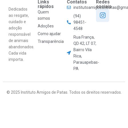
Links
Contatos
Redes
rápidos
sociais
institutoamigosdepatas@gma
Dedicados
Quem
ao resgate,
(94)
somos
cuidado e
98451-
Adoções
adoção
4548
Como ajudar
responsável
Rua França,
de animais
Transparência
QD 42, LT 07,
abandonados.
Bairro Vila
Cada vida
Rica,
importa.
Parauapebas-
PA
© 2025 Instituto Amigos de Patas. Todos os direitos reservados.